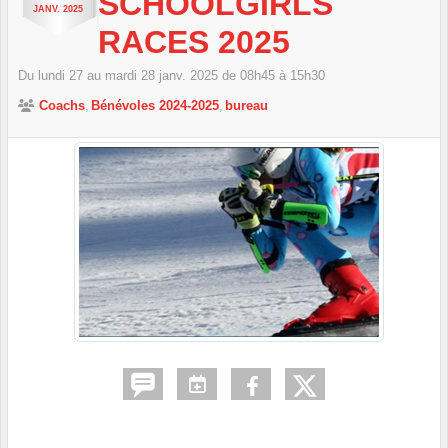
SCHOOLGIRLS
JANV.
2025
RACES 2025
Du
lundi
27
au
mardi
28
janv.
2025
de 08h45 à 15h30
Coachs
Bénévoles 2024-2025
bureau