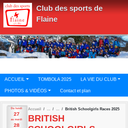
Panneau de gestion des cookies
Club des sports de
Flaine
ACCUEIL
TOMBOLA 2025
LA VIE DU CLUB
PHOTOS & VIDÉOS
Contact et plan
Du
lundi
Accueil
British Schoolgirls Races 2025
27
BRITISH
au
mardi
28