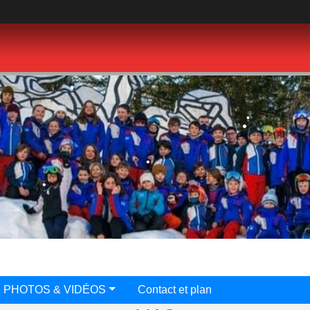
•
•
•
•
•
PHOTOS & VIDÉOS
Contact et plan