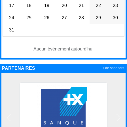
17
18
19
20
21
22
23
24
25
26
27
28
29
30
31
Aucun évènement aujourd'hui
PARTENAIRES
+ de sponsors
Précedent
Suiv